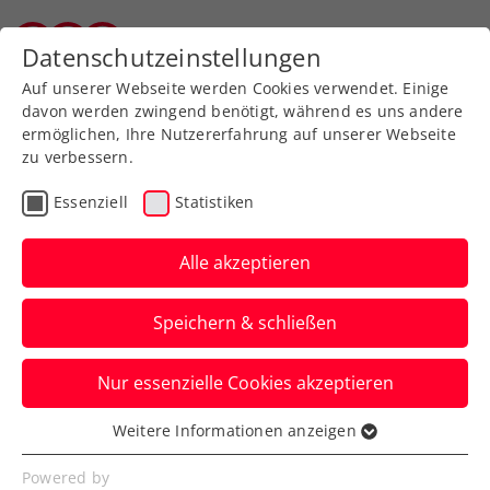
Datenschutzeinstellungen
Wiener Tennisverband
Auf unserer Webseite werden Cookies verwendet. Einige
davon werden zwingend benötigt, während es uns andere
ermöglichen, Ihre Nutzererfahrung auf unserer Webseite
zu verbessern.
WTV-ProKids 2024
Essenziell
Statistiken
Alle akzeptieren
Speichern & schließen
Nur essenzielle Cookies akzeptieren
Weitere Informationen anzeigen
Essenziell
WTV-ProKids 2024
Essenzielle Cookies werden für grundlegende
Powered by