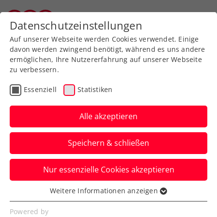
Datenschutzeinstellungen
Wiener Tennisverband
Auf unserer Webseite werden Cookies verwendet. Einige
davon werden zwingend benötigt, während es uns andere
ermöglichen, Ihre Nutzererfahrung auf unserer Webseite
zu verbessern.
Kontakt
Essenziell
Statistiken
Alle akzeptieren
Speichern & schließen
Nur essenzielle Cookies akzeptieren
Geschäftsstelle
Weitere Informationen anzeigen
Essenziell
Essenzielle Cookies werden für grundlegende
Powered by
Wiener Tennisverband