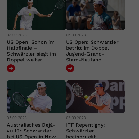
08.09.2023
06.09.2023
US Open: Schon im
US Open: Schwärzler
Halbfinale –
betritt im Doppel
Schwärzler siegt im
Jugend-Grand-
Doppel weiter
Slam-Neuland
05.09.2023
03.09.2023
Australisches Déjà-
ITF Repentigny:
vu für Schwärzler
Schwärzler
bei US Open in New
beeindruckt –