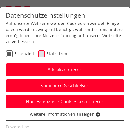
Zurück zur Newsübersicht
Datenschutzeinstellungen
Wiener Tennisverband
Auf unserer Webseite werden Cookies verwendet. Einige
davon werden zwingend benötigt, während es uns andere
ermöglichen, Ihre Nutzererfahrung auf unserer Webseite
zu verbessern.
Kids & Jugend
ATP
ITF
Essenziell
Statistiken
„Bedeutet, dass Leute an
dich glauben“:
Alle akzeptieren
Schwärzler und das
Speichern & schließen
Privileg des Drucks
Nur essenzielle Cookies akzeptieren
Der ÖTV-Vertragsspieler im Interview am
Tag des Sports, bei dem er auch selbst
Weitere Informationen anzeigen
Essenziell
geehrt wurde.
Essenzielle Cookies werden für grundlegende
Powered by