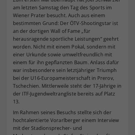
am letzten Samstag den Tag des Sports im
Dieser Wert speichert Ihre Consent-
Einstellungen. Unter anderem eine
Wiener Prater besucht. Auch aus einem
zufällig generierte ID, für die
bestimmten Grund: Der ÖTV-Shootingstar ist
Zweck
historische Speicherung Ihrer
an der dortigen Wall of Fame „für
vorgenommen Einstellungen, falls der
herausragende sportliche Leistungen“ geehrt
Webseiten-Betreiber dies eingestellt
worden. Nicht mit einem Pokal, sondern mit
hat.
einer Urkunde sowie umweltfreundlich mit
einem für ihn gepflanzten Baum. Anlass dafür
war insbesondere sein letztjähriger Triumph
bei der U16-Europameisterschaft in Prerov,
Tschechien. Mittlerweile steht der 17-Jährige in
der ITF-Jugendweltrangliste bereits auf Platz
13.
Im Rahmen seines Besuchs stellte sich der
hochtalentierte Vorarlberger einem Interview
mit der Stadionsprecher- und