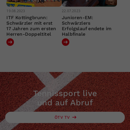
19.08.2023
22.07.2023
ITF Kottingbrunn:
Junioren-EM:
Schwärzler mit erst
Schwärzlers
17 Jahren zum ersten
Erfolgslauf endete im
Herren-Doppeltitel
Halbfinale
Tennissport live
und auf Abruf
ÖTV TV