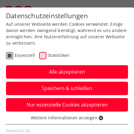
Zurück zur Newsübersicht
Datenschutzeinstellungen
Wiener Tennisverband
Auf unserer Webseite werden Cookies verwendet. Einige
davon werden zwingend benötigt, während es uns andere
ermöglichen, Ihre Nutzererfahrung auf unserer Webseite
zu verbessern.
Turniere
ATP
Essenziell
Statistiken
Erste Bank Open:
Erstmals seit 1994 Top 4
Alle akzeptieren
der Setzliste im
Speichern & schließen
Halbfinale
Nur essenzielle Cookies akzeptieren
Damit kommt es beim ATP-500-Turnier in
Wien am Samstag im Kampf ums Finale
Weitere Informationen anzeigen
Essenziell
zu zwei echten Krachern.
Essenzielle Cookies werden für grundlegende
Powered by