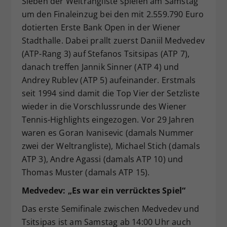
Sieben der Weltrangliste spielen am Samstag
Dieser Wert speichert Ihre Consent-
um den Finaleinzug bei den mit 2.559.790 Euro
Einstellungen. Unter anderem eine
dotierten Erste Bank Open in der Wiener
zufällig generierte ID, für die
Stadthalle. Dabei prallt zuerst Daniil Medvedev
Zweck
historische Speicherung Ihrer
(ATP-Rang 3) auf Stefanos Tsitsipas (ATP 7),
vorgenommen Einstellungen, falls der
danach treffen Jannik Sinner (ATP 4) und
Webseiten-Betreiber dies eingestellt
hat.
Andrey Rublev (ATP 5) aufeinander. Erstmals
seit 1994 sind damit die Top Vier der Setzliste
wieder in die Vorschlussrunde des Wiener
Tennis-Highlights eingezogen. Vor 29 Jahren
waren es Goran Ivanisevic (damals Nummer
zwei der Weltrangliste), Michael Stich (damals
ATP 3), Andre Agassi (damals ATP 10) und
Thomas Muster (damals ATP 15).
Medvedev: „Es war ein verrücktes Spiel“
Das erste Semifinale zwischen Medvedev und
Tsitsipas ist am Samstag ab 14:00 Uhr auch