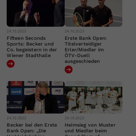
24.10.2023
24.10.2023
Fifteen Seconds
Erste Bank Open:
Sports: Becker und
Titelverteidiger
Co. begeistern in der
Erler/Miedler im
Wiener Stadthalle
ÖTV-Duell
ausgeschieden
24.10.2023
24.10.2023
Becker bei den Erste
Heimsieg von Muster
Bank Open: „Die
und Miedler beim