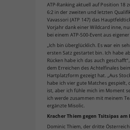
ATP-Ranking aktuell auf Position 18 zu 
6:2 in der zweiten und letzten Quali
Vavassori (ATP 147) das Hauptfeldtick
Vorjahr dank einer Wildcard inne, nu
bei einem ATP-500-Event aus eigener 
„Ich bin überglücklich. Es war ein se
ersten Satz gestartet bin. Ich habe 
Rücken habe ich das auch geschafft“, 
dem Erreichen des Achtelfinales bei
Hartplatzform gezeigt hat. „Aus Sto
habe ich vier gute Matches gespielt
ist, aber ich fühle mich im Moment s
ich werde zusammen mit meinem Team 
ergänzte Misolic.
Kracher Thiem gegen Tsitsipas am 
Dominic Thiem, der dritte Österreic