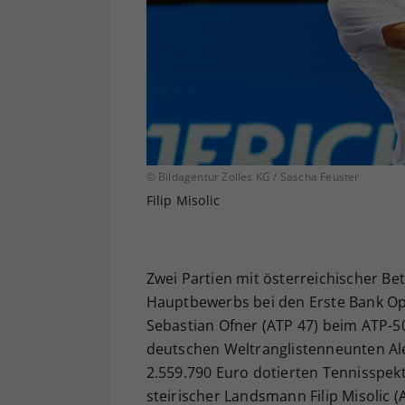
© Bildagentur Zolles KG / Sascha Feuster
Filip Misolic
Zwei Partien mit österreichischer B
Hauptbewerbs bei den Erste Bank Ope
Sebastian Ofner (ATP 47) beim ATP-5
deutschen Weltranglistenneunten Ale
2.559.790 Euro dotierten Tennisspek
steirischer Landsmann Filip Misolic 