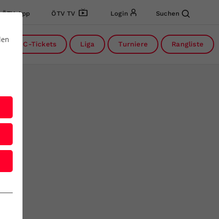
ÖTV App
ÖTV TV
Login
Suchen
den
DC-Tickets
Liga
Turniere
Rangliste