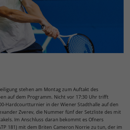
Zweck
generierte ID, für die historische Speicherung
Ihrer vorgenommen Einstellungen, falls der
Webseiten-Betreiber dies eingestellt hat.
eteiligung stehen am Montag zum Auftakt des
n auf dem Programm. Nicht vor 17:30 Uhr trifft
00-Hardcourtturnier in der Wiener Stadthalle auf den
xander Zverev, die Nummer fünf der Setzliste des mit
takels. Im Anschluss daran bekommt es Ofners
(ATP 181) mit dem Briten Cameron Norrie zu tun, der im