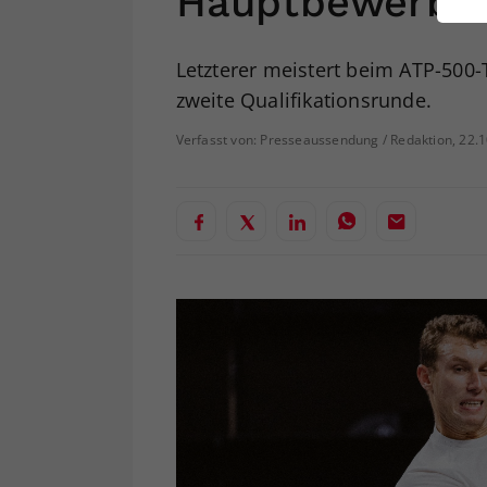
Hauptbewerb
ei
Letzterer meistert beim ATP-500
zweite Qualifikationsrunde.
S
Verfasst von: Presseaussendung / Redaktion, 22.