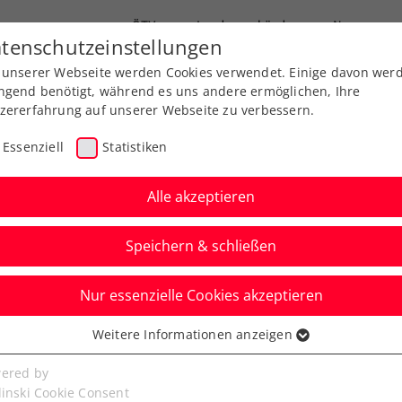
ÖTV
Landesverbände
News
tenschutzeinstellungen
 unserer Webseite werden Cookies verwendet. Einige davon wer
Ausbildung
Services
Über uns
ngend benötigt, während es uns andere ermöglichen, Ihre
zererfahrung auf unserer Webseite zu verbessern.
Essenziell
Statistiken
Alle akzeptieren
Speichern & schließen
Nur essenzielle Cookies akzeptieren
n: Montag ist Steirer-
Weitere Informationen anzeigen
ssenziell
d Misolic starten
senzielle Cookies werden für grundlegende Funktionen der
ered by
bseite benötigt. Dadurch ist gewährleistet, dass die Webseite
linski Cookie Consent