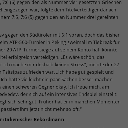
, 7:6 (6) gegen den als Nummer vier gesetzten Griechen
el eingezogen war, folgte dem Titelverteidiger danach
einem 7:5, 7:6 (5) gegen den an Nummer drei gereihten
ev gegen den Südtiroler mit 6:1 voran, doch das bisher
eim ATP-500-Turnier in Peking zweimal im Tiebreak für
her 20 ATP-Turniersiege auf seinem Konto hat, könnte
tel erfolgreich verteidigen. „Es wäre schön, das
r ich mache mir deshalb keinen Stress“, meinte der 27-
n Tsitsipas zufrieden war. „Ich habe gut gespielt und
Ich hätte vielleicht ein paar Sachen besser machen
 einen schweren Gegner okay. Ich freue mich, am
dvedev, der sich auf ein intensives Endspiel einstellt:
wegt sich sehr gut. Früher hat er in manchen Momenten
passiert ihm jetzt nicht mehr so oft.“
er italienischer Rekordmann