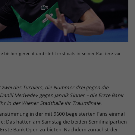
Zweck
generierte ID, für die historische Speicherung
Ihrer vorgenommen Einstellungen, falls der
Webseiten-Betreiber dies eingestellt hat.
e bisher gerecht und steht erstmals in seiner Karriere vor
wei des Turniers, die Nummer drei gegen die
Daniil Medvedev gegen Jannik Sinner – die Erste Bank
r in der Wiener Stadthalle ihr Traumfinale.
enstimmung in der mit 9600 begeisterten Fans einmal
e: Das hatten am Samstag die beiden Semifinalpartien
n Erste Bank Open zu bieten. Nachdem zunächst der