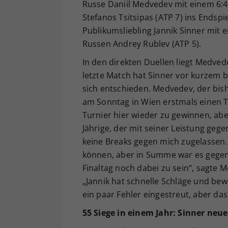
Russe Daniil Medvedev mit einem 6:4
Stefanos Tsitsipas (ATP 7) ins Endspi
Publikumsliebling Jannik Sinner mit 
Russen Andrey Rublev (ATP 5).
In den direkten Duellen liegt Medved
letzte Match hat Sinner vor kurzem b
sich entschieden. Medvedev, der bis
am Sonntag in Wien erstmals einen Ti
Turnier hier wieder zu gewinnen, abe
Jährige, der mit seiner Leistung gege
keine Breaks gegen mich zugelassen. 
können, aber in Summe war es gegen
Finaltag noch dabei zu sein“, sagte Me
„Jannik hat schnelle Schläge und be
ein paar Fehler eingestreut, aber das 
55 Siege in einem Jahr: Sinner neu