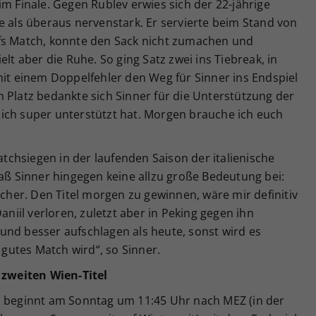
im Finale. Gegen Rublev erwies sich der 22-jährige
e als überaus nervenstark. Er servierte beim Stand von
fs Match, konnte den Sack nicht zumachen und
elt aber die Ruhe. So ging Satz zwei ins Tiebreak, in
mit einem Doppelfehler den Weg für Sinner ins Endspiel
 Platz bedankte sich Sinner für die Unterstützung der
ich super unterstützt hat. Morgen brauche ich euch
chsiegen in der laufenden Saison der italienische
maß Sinner hingegen keine allzu große Bedeutung bei:
ücher. Den Titel morgen zu gewinnen, wäre mir definitiv
aniil verloren, zuletzt aber in Peking gegen ihn
und besser aufschlagen als heute, sonst wird es
n gutes Match wird“, so Sinner.
zweiten Wien-Titel
n beginnt am Sonntag um 11:45 Uhr nach MEZ (in der