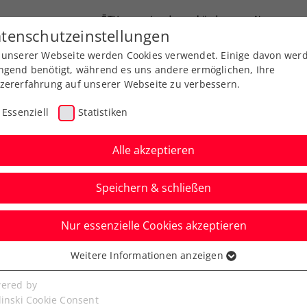
ÖTV
Landesverbände
News
tenschutzeinstellungen
 unserer Webseite werden Cookies verwendet. Einige davon wer
Ausbildung
Services
Über uns
ngend benötigt, während es uns andere ermöglichen, Ihre
zererfahrung auf unserer Webseite zu verbessern.
Essenziell
Statistiken
Alle akzeptieren
Speichern & schließen
Nur essenzielle Cookies akzeptieren
n: Traumfinale
Weitere Informationen anzeigen
ssenziell
edev und Sinner
senzielle Cookies werden für grundlegende Funktionen der
ered by
bseite benötigt. Dadurch ist gewährleistet, dass die Webseite
linski Cookie Consent