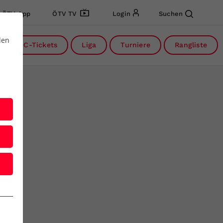
ÖTV App
ÖTV TV
Login
Suchen
den
DC-Tickets
Liga
Turniere
Rangliste