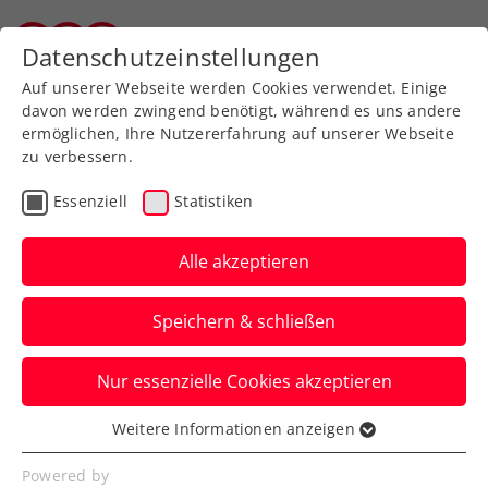
Zurück zur Newsübersicht
Datenschutzeinstellungen
Wiener Tennisverband
Auf unserer Webseite werden Cookies verwendet. Einige
davon werden zwingend benötigt, während es uns andere
ermöglichen, Ihre Nutzererfahrung auf unserer Webseite
zu verbessern.
Turniere
ATP
Essenziell
Statistiken
Erste Bank Open:
Weissborn mit knappem
Alle akzeptieren
Aus im Doppel-
Speichern & schließen
Viertelfinale
Nur essenzielle Cookies akzeptieren
Das Doppelass scheidet beim ATP-
Heimturnier in Wien trotz Satzball gegen
Weitere Informationen anzeigen
Essenziell
die US-Open-Sieger aus.
Essenzielle Cookies werden für grundlegende
Powered by