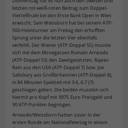
Donnerstag hat es nun auch den zweiten und
Dieser Wert speichert Ihre Consent-
letzten rot-weiß-roten Beitrag zum Doppel-
Einstellungen. Unter anderem eine
Viertelfinale bei den Erste Bank Open in Wien
zufällig generierte ID, für die
erwischt. Sam Weissborn hat bei seinem ATP-
Zweck
historische Speicherung Ihrer
500-Heimturnier am Freitag den erhofften
vorgenommen Einstellungen, falls der
Sprung unter die letzten Vier ebenfalls
Webseiten-Betreiber dies eingestellt
hat.
verfehlt. Der Wiener (ATP-Doppel 55) musste
sich mit dem Monegassen Romain Arneodo
(ATP-Doppel 53) den Zweitgesetzten, Rajeev
Ram aus den USA (ATP-Doppel 7) bzw. Joe
Salisbury aus Großbritannien (ATP-Doppel 8),
in 84 Minuten Spielzeit mit 3:6, 6:7 (7)
geschlagen geben. Die beiden mussten sich
hiermit pro Kopf mit 9975 Euro Preisgeld und
90 ATP-Punkten begnügen.
Arneodo/Weissborn hatten zuvor in der
ersten Runde am Nationalfeiertag in einem