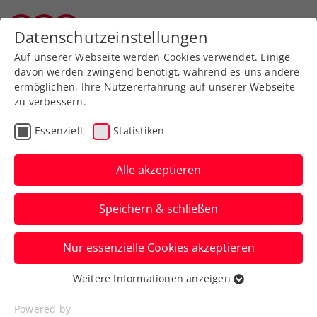
Zurück zur Newsübersicht
Datenschutzeinstellungen
Wiener Tennisverband
Auf unserer Webseite werden Cookies verwendet. Einige
davon werden zwingend benötigt, während es uns andere
ermöglichen, Ihre Nutzererfahrung auf unserer Webseite
zu verbessern.
Turniere
ATP
Essenziell
Statistiken
French Open:
Marathonmann Ofner
Alle akzeptieren
dreht erneut 0:2-
Speichern & schließen
Satzrückstand
Nur essenzielle Cookies akzeptieren
Österreichs aktuelle Nummer eins nimmt
beim Grand-Slam-Turnier in Paris auch
Weitere Informationen anzeigen
Essenziell
Sebastián Báez raus.
Essenzielle Cookies werden für grundlegende
Powered by