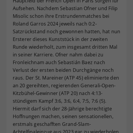
Hauptfeld der French Open in Paris sorgen für
Dieser Wert speichert Ihre Consent-
Aufsehen. Nachdem Sebastian Ofner und Filip
Einstellungen. Unter anderem eine
Misolic schon ihre Erstrundenmatches bei
zufällig generierte ID, für die
Roland Garros 2024 jeweils nach 0:2-
Zweck
historische Speicherung Ihrer
Satzrückstand noch gewonnen hatten, hat nun
vorgenommen Einstellungen, falls der
Ersterer dieses Kunststück in der zweiten
Webseiten-Betreiber dies eingestellt
hat.
Runde wiederholt, zum insgesamt dritten Mal
in seiner Karriere. Ofner nahm dabei zu
Fronleichnam auch Sebastián Baez nach
Verlust der ersten beiden Durchgänge noch
raus. Der St. Mareiner (ATP 45) eliminierte den
an 20 gereihten, regierenden Generali-Open-
Kitzbühel-Gewinner (ATP 20) nach 4:13-
stündigem Kampf 3:6, 3:6, 6:4, 7:5, 7:6 (5).
Hiermit darf sich der 28-Jährige berechtigte
Hoffnungen machen, seinen sensationellen,
erstmals geschafften Grand-Slam-
Achtelfinaleinzug aus 2023 gar zu wiederholen.