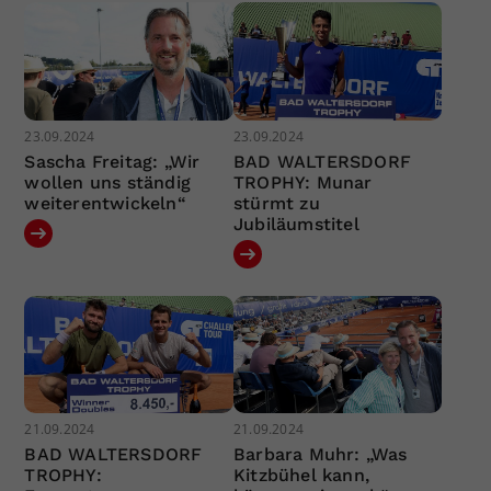
23.09.2024
23.09.2024
Sascha Freitag: „Wir
BAD WALTERSDORF
wollen uns ständig
TROPHY: Munar
weiterentwickeln“
stürmt zu
Jubiläumstitel
21.09.2024
21.09.2024
BAD WALTERSDORF
Barbara Muhr: „Was
TROPHY:
Kitzbühel kann,