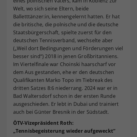
eines polnischen Vaters, kam in Koblenz zur
Welt, wo sich seine Eltern, beide
Balletttänzer:in, kennengelernt hatten. Er hat
die britische, die polnische und die deutsche
Staatsbürgerschaft, spielte zuerst für den
deutschen Tennisverband, wechselte aber
(„Weil dort Bedingungen und Förderungen viel
besser sind“) 2018 in jenen Großbritanniens.
Im Viertelfinale war Choinski haarscharf vor
dem Aus gestanden, ehe er den deutschen
Qualifikanten Marko Topo im Tiebreak des
dritten Satzes 8:6 niederrang. 2024 war er in
Bad Waltersdorf schon in der ersten Runde
ausgeschieden. Er lebt in Dubai und trainiert
auch bei Günter Bresnik in der Südstadt.
ÖTV-Vizepräsident Roth:
„Tennisbegeisterung wieder aufgeweckt“