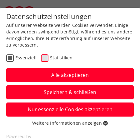
Zurück zur Newsübersicht
Datenschutzeinstellungen
Wiener Tennisverband
Auf unserer Webseite werden Cookies verwendet. Einige
davon werden zwingend benötigt, während es uns andere
ermöglichen, Ihre Nutzererfahrung auf unserer Webseite
zu verbessern.
ATP
Turniere
Essenziell
Statistiken
LAYJET-OPEN: Underdog
Choinski triumphiert in
Alle akzeptieren
Bad Waltersdorf
Speichern & schließen
125 Plätze schlechter gereiht, aber der
Nur essenzielle Cookies akzeptieren
Günter-Bresnik-Schützling siegt beim
ATP-125-Challenger.
Weitere Informationen anzeigen
Essenziell
Verfasst von: Presseaussendung / Redaktion, 21.09.2025
Essenzielle Cookies werden für grundlegende
Powered by