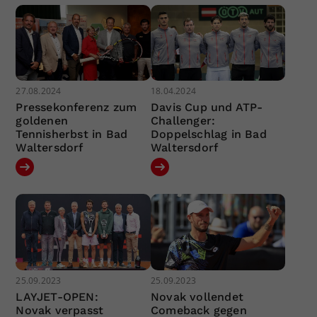
27.08.2024
18.04.2024
Pressekonferenz zum
Davis Cup und ATP-
goldenen
Challenger:
Tennisherbst in Bad
Doppelschlag in Bad
Waltersdorf
Waltersdorf
25.09.2023
25.09.2023
LAYJET-OPEN:
Novak vollendet
Novak verpasst
Comeback gegen