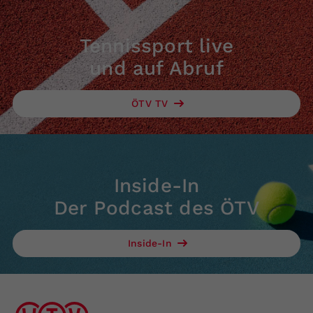
Tennissport live
und auf Abruf
ÖTV TV
Inside-In
Der Podcast des ÖTV
Inside-In