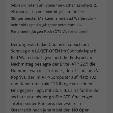
(Abgeordneter zum Steiermärkischen Landtag), 2.
Dieser Wert speichert Ihre Consent-
Einstellungen. Unter anderem eine
Vít Kopriva, 1. Jan Choinski, Johann Fiedler
zufällig generierte ID, für die
(Bürgermeister Marktgemeinde Bad Waltersdorf),
Zweck
historische Speicherung Ihrer
Reinhold Lopatka (Abgeordneter zum EU-
vorgenommen Einstellungen, falls der
Parlament), Jürgen Roth (ÖTV-Vizepräsident).
Webseiten-Betreiber dies eingestellt
hat.
Der ungesetzte Jan Choinski hat sich am
Sonntag die LAYJET-OPEN im Sportaktivpark
Bad Waltersdorf gesichert. Im Endspiel am
Nachmittag besiegte der Brite (ATP 227) die
Nummer zwei des Turniers, den Tschechen Vít
Kopriva, der im ATP-Computer auf Platz 102
und damit um exakt 125 Ränge vor seinem
Finalgegner liegt, mit 7:5, 6:4. Es ist für ihn der
sechste und bisher größte ATP-Challenger-
Titel in seiner Karriere, der zweite in
Österreich nach jenem bei den NÖ Open