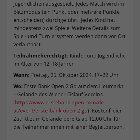
Jugendlichen ausgespielt. Jedes Match wird im
Dieser Wert speichert Ihre Consent-
Blitzmodus (ein Punkt oder mehrere Punkte
Einstellungen. Unter anderem eine
entscheiden) durchgeführt. Jedes Kind hat
zufällig generierte ID, für die
mindestens zwei Spiele. Weitere Details zum
Zweck
historische Speicherung Ihrer
vorgenommen Einstellungen, falls der
Spiel- und Turniersystem werden dann vor Ort
Webseiten-Betreiber dies eingestellt
verlautbart.
hat.
Teilnahmeberechtigt:
Kinder und Jugendliche
im Alter von 12–18 Jahren
Wann:
Freitag, 25. Oktober 2024, 17–22 Uhr
Wo:
Erste Bank Open 2 Go auf dem Heumarkt
– Gelände des Wiener Eislauf-Vereins
(
https://www.erstebank-open.com/de-
at/event/erste-bank-open-2-go
). Kostenfreier
Zutritt zum Gelände bereits ab 12:00 Uhr für
die Teilnehmer:innen mit einer Begleitperson.