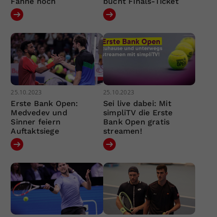
Fahne hoch
bucht Finals-Ticket
25.10.2023
25.10.2023
Erste Bank Open:
Sei live dabei: Mit
Medvedev und
simpliTV die Erste
Sinner feiern
Bank Open gratis
Auftaktsiege
streamen!