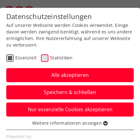
Zurück zur Newsübersicht
Datenschutzeinstellungen
Wiener Tennisverband
Auf unserer Webseite werden Cookies verwendet. Einige
davon werden zwingend benötigt, während es uns andere
ermöglichen, Ihre Nutzererfahrung auf unserer Webseite
zu verbessern.
Turniere
Kids & Jugend
ATP
Essenziell
Statistiken
Like a Pro! Blitzturnier
powered by Drei
Alle akzeptieren
Am 25. Oktober darf sich die
Speichern & schließen
Tennisjugend am Rande der Erste Bank
Open 2024 selbst wie Profis fühlen.
Nur essenzielle Cookies akzeptieren
Verfasst von: Presseaussendung / Redaktion, 05.10.2024
Weitere Informationen anzeigen
Essenziell
Essenzielle Cookies werden für grundlegende
Powered by