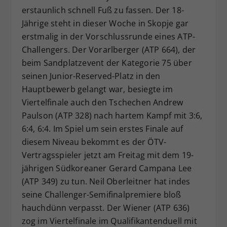
erstaunlich schnell Fuß zu fassen. Der 18-
Dieser Wert speichert Ihre Consent-
Jährige steht in dieser Woche in Skopje gar
Einstellungen. Unter anderem eine
zufällig generierte ID, für die
erstmalig in der Vorschlussrunde eines ATP-
Zweck
historische Speicherung Ihrer
Challengers. Der Vorarlberger (ATP 664), der
vorgenommen Einstellungen, falls der
beim Sandplatzevent der Kategorie 75 über
Webseiten-Betreiber dies eingestellt
seinen Junior-Reserved-Platz in den
hat.
Hauptbewerb gelangt war, besiegte im
Viertelfinale auch den Tschechen Andrew
Paulson (ATP 328) nach hartem Kampf mit 3:6,
6:4, 6:4. Im Spiel um sein erstes Finale auf
diesem Niveau bekommt es der ÖTV-
Vertragsspieler jetzt am Freitag mit dem 19-
jährigen Südkoreaner Gerard Campana Lee
(ATP 349) zu tun. Neil Oberleitner hat indes
seine Challenger-Semifinalpremiere bloß
hauchdünn verpasst. Der Wiener (ATP 636)
zog im Viertelfinale im Qualifikantenduell mit