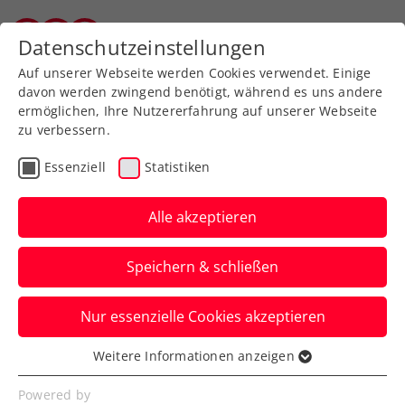
Zurück zur Newsübersicht
Datenschutzeinstellungen
Wiener Tennisverband
Auf unserer Webseite werden Cookies verwendet. Einige
davon werden zwingend benötigt, während es uns andere
ermöglichen, Ihre Nutzererfahrung auf unserer Webseite
zu verbessern.
Turniere
ATP
Essenziell
Statistiken
ATP-Challenger Skopje:
Halbfinalpremiere für
Alle akzeptieren
starken Schwärzler
Speichern & schließen
Und auch Neil Oberleitner zeigt in
Nur essenzielle Cookies akzeptieren
Nordmazedoniens Hauptstadt Skopje
mehrmals auf.
Weitere Informationen anzeigen
Essenziell
Verfasst von: Manuel Wachta, 23.05.2024
Essenzielle Cookies werden für grundlegende
Powered by