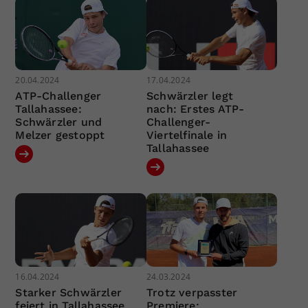
20.04.2024
17.04.2024
ATP-Challenger
Schwärzler legt
Tallahassee:
nach: Erstes ATP-
Schwärzler und
Challenger-
Melzer gestoppt
Viertelfinale in
Tallahassee
16.04.2024
24.03.2024
Starker Schwärzler
Trotz verpasster
feiert in Tallahassee
Premiere: