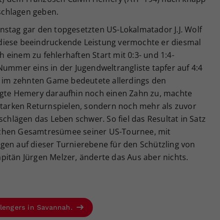
eschlagen geben.
nstag gar den topgesetzten US-Lokalmatador J.J. Wolf
An diese beeindruckende Leistung vermochte er diesmal
einem zu fehlerhaften Start mit 0:3- und 1:4-
Nummer eins in der Jugendweltrangliste tapfer auf 4:4
st im zehnten Game bedeutete allerdings den
egte Hemery daraufhin noch einen Zahn zu, machte
 starken Returnspielen, sondern noch mehr als zuvor
schlägen das Leben schwer. So fiel das Resultat in Satz
ulichen Gesamtresümee seiner US-Tournee, mit
gen auf dieser Turnierebene für den Schützling von
pitän Jürgen Melzer, änderte das Aus aber nichts.
llengers in Savannah.