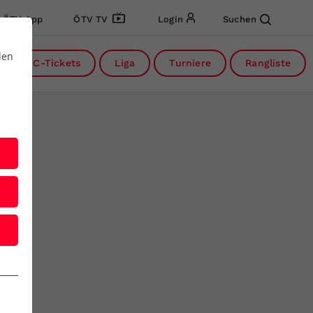
ÖTV App
ÖTV TV
Login
Suchen
den
DC-Tickets
Liga
Turniere
Rangliste