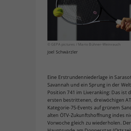
© GEPA pictures / Mario Bühner-Weinrauch
Joel Schwärzler
Eine Erstrundenniederlage in Sarasota,
Savannah und ein Sprung in der Welt
Position 741 im Liveranking: Das ist 
ersten bestrittenen, dreiwöchigen AT
Kategorie-75-Events auf grünem Sand,
alten ÖTV-Zukunftshoffnung indes nic
Vorwoche gleich zu wiederholen. Der
Hauptrunde am Donnerstag (Ortszeit