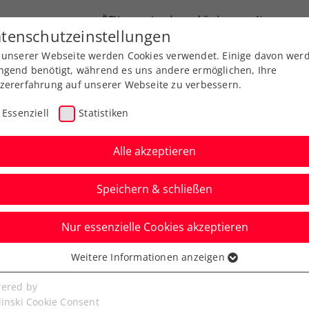
ÖTV
Landesverbände
News
tenschutzeinstellungen
 unserer Webseite werden Cookies verwendet. Einige davon wer
Ausbildung
Services
Über uns
ngend benötigt, während es uns andere ermöglichen, Ihre
zererfahrung auf unserer Webseite zu verbessern.
Essenziell
Statistiken
Alle akzeptieren
Speichern & schließen
Nur essenzielle Cookies akzeptieren
hließt starke 1. ATP-
Weitere Informationen anzeigen
ssenziell
e mit Achtelfinale
senzielle Cookies werden für grundlegende Funktionen der
ered by
bseite benötigt. Dadurch ist gewährleistet, dass die Webseite
linski Cookie Consent