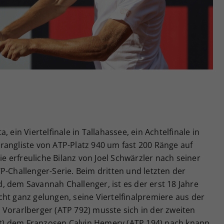
Zweck
generierte ID, für die historische Speicherung
Ihrer vorgenommen Einstellungen, falls der
Webseiten-Betreiber dies eingestellt hat.
 ein Viertelfinale in Tallahassee, ein Achtelfinale in
rangliste von ATP-Platz 940 um fast 200 Ränge auf
die erfreuliche Bilanz von Joel Schwärzler nach seiner
P-Challenger-Serie. Beim dritten und letzten der
 dem Savannah Challenger, ist es der erst 18 Jahre
ht ganz gelungen, seine Viertelfinalpremiere aus der
 Vorarlberger (ATP 792) musste sich in der zweiten
) dem Franzosen Calvin Hemery (ATP 194) nach knapp