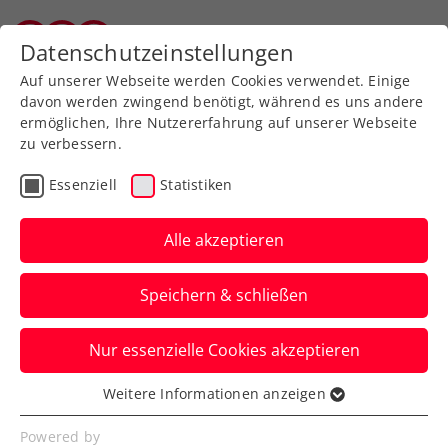
Zurück zur Newsübersicht
Datenschutzeinstellungen
Wiener Tennisverband
Auf unserer Webseite werden Cookies verwendet. Einige
davon werden zwingend benötigt, während es uns andere
ermöglichen, Ihre Nutzererfahrung auf unserer Webseite
zu verbessern.
Turniere
ATP
Essenziell
Statistiken
Red Bull BassLine schlägt
2025 wieder in der
Alle akzeptieren
Wiener Stadthalle auf
Speichern & schließen
Am Abend des 17. Oktober steigt im
Nur essenzielle Cookies akzeptieren
Rahmen der Erste Bank Open die
Tennisparty des Jahres.
Weitere Informationen anzeigen
Essenziell
Verfasst von: Presseaussendung / Redaktion, 12.06.2025
Essenzielle Cookies werden für grundlegende
Powered by