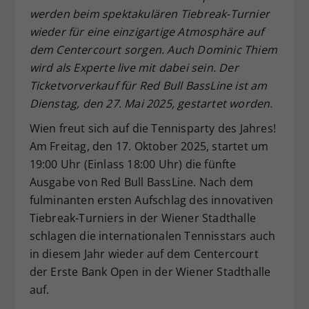
werden beim spektakulären Tiebreak-Turnier
Dieser Wert speichert Ihre Consent-
wieder für eine einzigartige Atmosphäre auf
Einstellungen. Unter anderem eine
zufällig generierte ID, für die
dem Centercourt sorgen. Auch Dominic Thiem
Zweck
historische Speicherung Ihrer
wird als Experte live mit dabei sein. Der
vorgenommen Einstellungen, falls der
Ticketvorverkauf für Red Bull BassLine ist am
Webseiten-Betreiber dies eingestellt
Dienstag, den 27. Mai 2025, gestartet worden.
hat.
Wien freut sich auf die Tennisparty des Jahres!
Am Freitag, den 17. Oktober 2025, startet um
19:00 Uhr (Einlass 18:00 Uhr) die fünfte
Ausgabe von Red Bull BassLine. Nach dem
fulminanten ersten Aufschlag des innovativen
Tiebreak-Turniers in der Wiener Stadthalle
schlagen die internationalen Tennisstars auch
in diesem Jahr wieder auf dem Centercourt
der Erste Bank Open in der Wiener Stadthalle
auf.