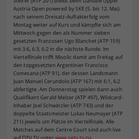
Steirer (ATP 201) bleibt beim Danube Upper
Dieser Wert speichert Ihre Consent-
Austria Open powered by SKE (5. bis 12. Mai)
Einstellungen. Unter anderem eine
nach seinem Dreisatz-Auftakterfolg vom
zufällig generierte ID, für die
Montag weiter auf Kurs und kämpfte sich am
Zweck
historische Speicherung Ihrer
Mittwoch gegen den als Nummer sieben
vorgenommen Einstellungen, falls der
gesetzten Franzosen Ugo Blanchet (ATP 159)
Webseiten-Betreiber dies eingestellt
hat.
mit 3:6, 6:3, 6:2 in die nächste Runde. Im
Viertelfinale trifft Misolic damit am Freitag auf
den topgesetzten Argentinier Francisco
Comesana (ATP 91), der dessen Landsmann
Juan Manuel Cerundolo (ATP 167) mit 6:1, 6:2
abfertigte. Am Donnerstag spielen dann auch
Qualifikant Gerald Melzer (ATP 497), Wildcard-
Inhaber Joel Schwärzler (ATP 743) und der
doppelte Staatsmeister Lukas Neumayer (ATP
211) jeweils um Plätze im Viertelfinale. Alle
Matches auf dem Centre Court sind auch live
auf ÖTV TV unter
www.oetv.tv
zu