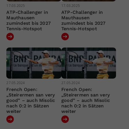
17.03.2025
17.03.2025
ATP-Challenger in
ATP-Challenger in
Mauthausen
Mauthausen
zumindest bis 2027
zumindest bis 2027
Tennis-Hotspot
Tennis-Hotspot
27.05.2024
27.05.2024
French Open:
French Open:
„Steirermen san very
„Steirermen san very
good” – auch Misolic
good” – auch Misolic
nach 0:2 in Sätzen
nach 0:2 in Sätzen
weiter
weiter