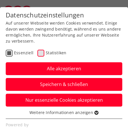
Zurück zur Newsübersicht
Datenschutzeinstellungen
Wiener Tennisverband
Auf unserer Webseite werden Cookies verwendet. Einige
davon werden zwingend benötigt, während es uns andere
ermöglichen, Ihre Nutzererfahrung auf unserer Webseite
zu verbessern.
Turniere
ATP
Essenziell
Statistiken
Danube Upper Austria
Open powered by SKE:
Alle akzeptieren
Misolic löst
Speichern & schließen
Viertelfinalticket
Nur essenzielle Cookies akzeptieren
Nach harter Arbeit steht der
Vorjahresfinalist des ATP-Challengers in
Weitere Informationen anzeigen
Essenziell
Mauthausen unter den letzten Acht.
Essenzielle Cookies werden für grundlegende
Powered by